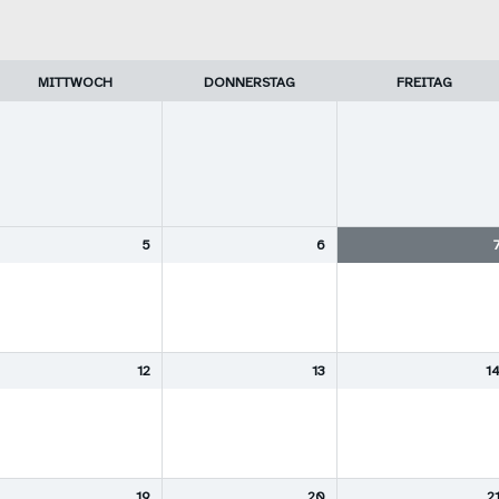
MITTWOCH
DONNERSTAG
FREITAG
5
6
12
13
1
19
20
2