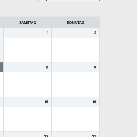
SAMSTAG
SONNTAG
1
2
7
8
9
4
15
16
1
22
23