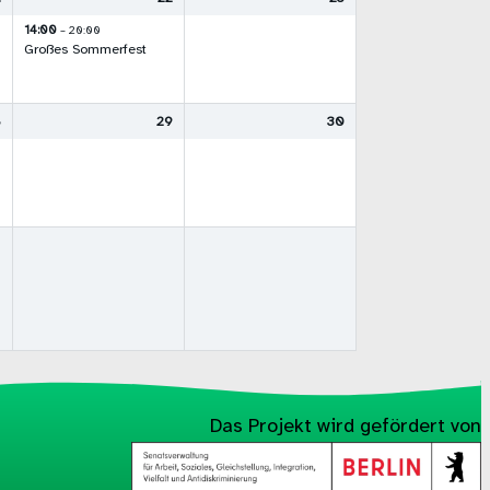
14:00
– 20:00
Großes Sommerfest
8
29
30
Das Projekt wird gefördert von