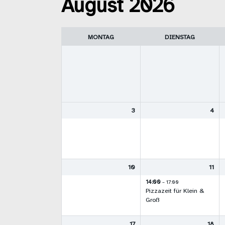
August 2026
des
Monats
MONTAG
DIENSTAG
3
4
10
11
14:00
– 17:00
Pizzazeit für Klein &
Groß
17
18