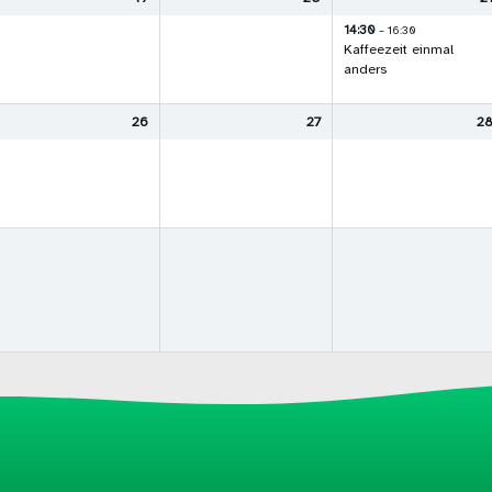
14:30
– 16:30
Kaffeezeit einmal
anders
26
27
2